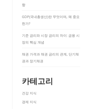
향
GDP(국내총생산)란 무엇이며, 왜 중요
한가?
기준 금리와 시장 금리의 차이: 금융 시
장의 핵심 개념
채권 가격과 채권 금리의 관계, 단기채
권과 장기채권
카테고리
건강 지식
경제 지식