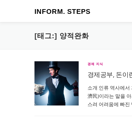
내
용
INFORM. STEPS
으
로
바
[태그:]
양적완화
로
가
기
경제 지식
경제공부, 돈이
소개 인류 역사에서
濟民)이라는 말을 아
스려 어려움에 빠진 