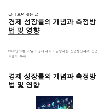
같이 보면 좋은 글
경제 성장률의 개념과 측정방
법 및 영향
작
카
태
2023년 10월 25일
경제 지식
금융시장
,
산업생산지수
,
산업
성
테
그
트랜드
,
투자
일
고
자
리
경제 성장률의 개념과 측정방
법 및 영향