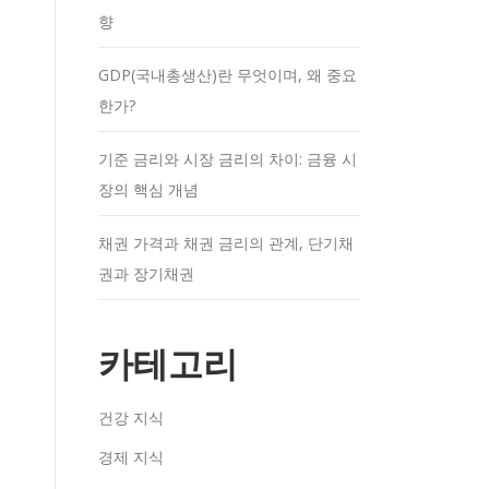
향
GDP(국내총생산)란 무엇이며, 왜 중요
한가?
기준 금리와 시장 금리의 차이: 금융 시
장의 핵심 개념
채권 가격과 채권 금리의 관계, 단기채
권과 장기채권
카테고리
건강 지식
경제 지식