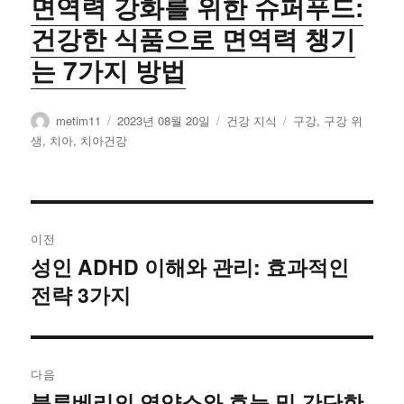
면역력 강화를 위한 슈퍼푸드:
건강한 식품으로 면역력 챙기
는 7가지 방법
글
작
카
태
metim11
2023년 08월 20일
건강 지식
구강
,
구강 위
쓴
성
테
그
생
,
치아
,
치아건강
이
일
고
자
리
글
이전
탐
성인 ADHD 이해와 관리: 효과적인
이
전략 3가지
전
색
글
:
다음
블루베리의 영양소와 효능 및 간단한
다