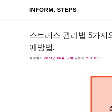
내
용
INFORM. STEPS
으
로
바
로
스트레스 관리법 5가지
가
기
예방법.
작성일자
2023년 08월 07일
글쓴이
METIM11