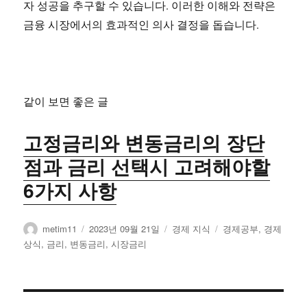
자 성공을 추구할 수 있습니다. 이러한 이해와 전략은
금융 시장에서의 효과적인 의사 결정을 돕습니다.
같이 보면 좋은 글
고정금리와 변동금리의 장단
점과 금리 선택시 고려해야할
6가지 사항
글
작
카
태
metim11
2023년 09월 21일
경제 지식
경제공부
,
경제
쓴
성
테
그
상식
,
금리
,
변동금리
,
시장금리
이
일
고
자
리
글